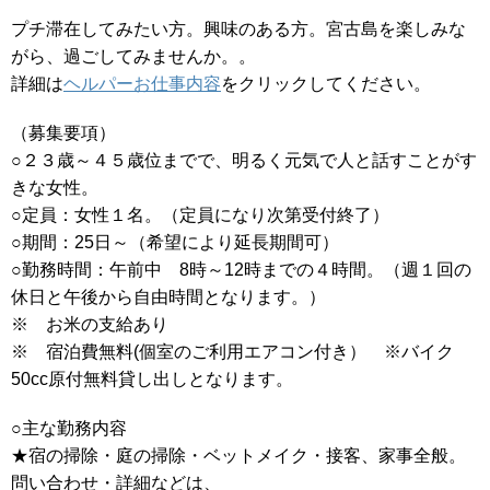
プチ滞在してみたい方。興味のある方。宮古島を楽しみな
がら、過ごしてみませんか。。
詳細は
ヘルパーお仕事内容
をクリックしてください。
（募集要項）
○２３歳～４５歳位までで、明るく元気で人と話すことがす
きな女性。
○定員：女性１名。（定員になり次第受付終了）
○期間：25日～（希望により延長期間可）
○勤務時間：午前中 8時～12時までの４時間。（週１回の
休日と午後から自由時間となります。）
※ お米の支給あり
※ 宿泊費無料(個室のご利用エアコン付き） ※バイク
50cc原付無料貸し出しとなります。
○主な勤務内容
★宿の掃除・庭の掃除・ベットメイク・接客、家事全般。
問い合わせ・詳細などは、