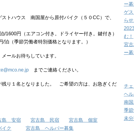
ー募
ゲス
ゲストハウス 南国屋から原付バイク（５０CC）で、
らせ
202
泊/1600円（エアコン付き。ドライヤー付き。鍵付き）
む！
00円/泊（季節労働者特別価格となります。）
宮古
ー募
、メールお待ちしています。
ze@mco.ne.jp
までご連絡ください。
ブ
が残り１名となりました。 ご希望の方は、お急ぎくだ
チェ
ヘル
南国
季節
未分
古島 安宿
宮古島 民宿
宮古島 個室
バイク
宮古島 ヘルパー募集