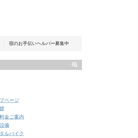
宿のお手伝いヘルパー募集中
インメニュー
プページ
拶
料金ご案内
設備
タルバイク