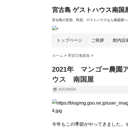
宮古島 ゲストハウス南国
宮古島の安宿、民宿、ゲストハウスなら南国屋へ
トップページ
ご挨拶
館内設
ホーム
>
季節労働募集
>
2021年 マンゴー農
ウス 南国屋
2021/05/26
今年もこの季節がやってきました。