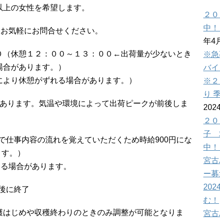
m以上の女性を希望します。
２０
中！
、お気軽にお問合せください。
年4
０（休憩１２：００～１３：００←出荷量が少ないとき
※急
場合があります。）
バイ
により休憩がずれる場合があります。）
※２
り 
があります。気温や環境によって出荷ピークが前後しま
202
２０
子 
日間で仕事内容の流れを覚えていただくため時給900円にな
中！
ます。）
宮古
なる場合があります。
ー募
202
前後に終了
む！
穫はじめや収穫終わりのときのみ調整が可能となりま
宮古