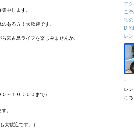
アク
募集中します。
ご予
宿の
気のある方！大歓迎です。
DI
レン
がら宮古島ライフを楽しみませんか。
↑
レン
００～１０：００まで）
こち
ます。
でも大歓迎です。）
南