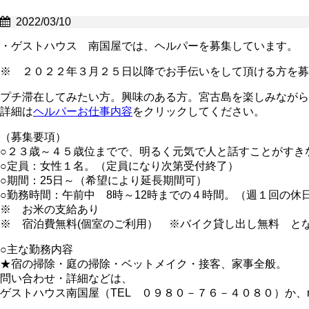
2022/03/10
・ゲストハウス 南国屋では、ヘルパーを募集しています。
※ ２０２２年３月２５日以降でお手伝いをして頂ける方を募
プチ滞在してみたい方。興味のある方。宮古島を楽しみながら
詳細は
ヘルパーお仕事内容
をクリックしてください。
（募集要項）
○２３歳～４５歳位までで、明るく元気で人と話すことがすき
○定員：女性１名。（定員になり次第受付終了）
○期間：25日～（希望により延長期間可）
○勤務時間：午前中 8時～12時までの４時間。（週１回の休
※ お米の支給あり
※ 宿泊費無料(個室のご利用） ※バイク貸し出し無料 と
○主な勤務内容
★宿の掃除・庭の掃除・ベットメイク・接客、家事全般。
問い合わせ・詳細などは、
ゲストハウス南国屋（TEL ０９８０－７６－４０８０）か、minaka