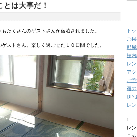
ぶことは大事だ！
メ
トッ
休もたくさんのゲストさんが宿泊されました。
ご挨
のゲストさん。楽しく過ごせた１０日間でした。
部屋
館内
レン
アク
ご予
宿の
DI
レン
↑
レン
こち