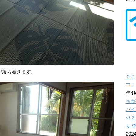
南
が落ち着きます。
２０
中！
年4
※急
バイ
※２
り 
202