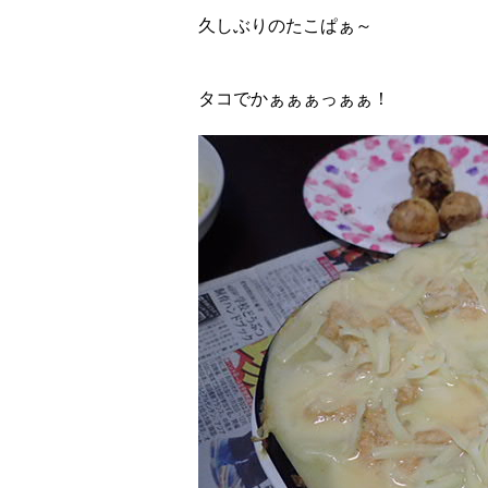
久しぶりのたこぱぁ～
タコでかぁぁぁっぁぁ！