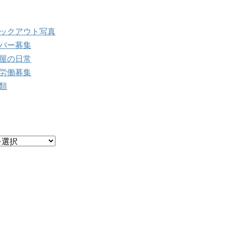
ログカテゴリー
ックアウト写真
パー募集
屋の日常
労働募集
類
ログアーカイブ