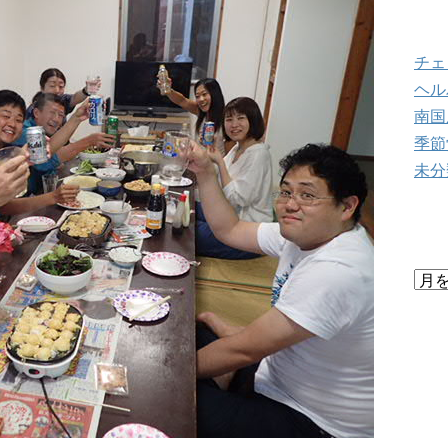
ブ
チェ
ヘル
南国
季節
未分
ブ
ブ
ロ
グ
ア
ー
カ
イ
ブ