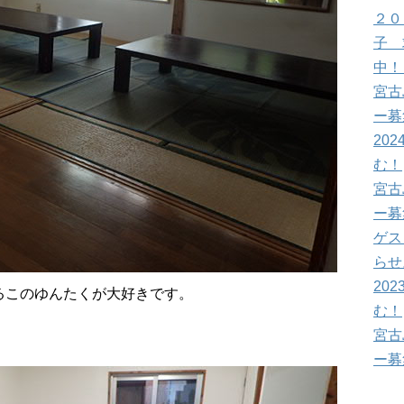
２０
子 
中！
宮古
ー募
202
む！
宮古
ー募
ゲス
らせ
202
るこのゆんたくが大好きです。
む！
宮古
ー募